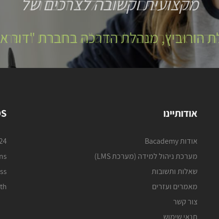
מקצועית וקשובה לצרכים של
ת הורוביץ, מנהלת הדרכה בחברת "דור אל
אודותיינו
DS
אודות Bacademy
024
מערכת ניהול למידה (מערכת LMS)
ons
שאלות ותשובות
ss
מאמרים ועזרים
th
צור קשר
תנאי שימוש