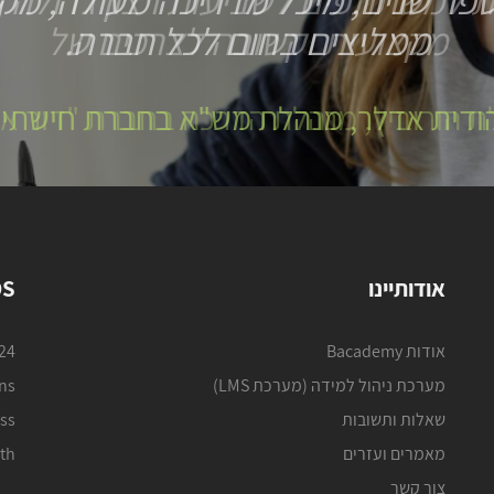
 למשתתפים לשביעות רצון גדולה 
מקצועית וקשובה לצרכים של
ת הורוביץ, מנהלת הדרכה בחברת "דור אל
אודותיינו
DS
אודות Bacademy
024
מערכת ניהול למידה (מערכת LMS)
ons
שאלות ותשובות
ss
מאמרים ועזרים
th
צור קשר