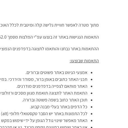
מתוך מטרה לאפשר חוויית גלישה קלה ומיטבית לכלל האוכלוס
התאמות הנגישות באתר זה בוצעו עפ"י המלצות מסמך WCAG2.0 הבינלאומי והמלצות התקן הישראלי (ת"י 5568) לנגישות תכנים באינטרנט ברמת בסיס AA.
ההתאמות באתר נבחנו והותאמו לתצוגה בדפדפנים הנפוצים ב
התאמות שבוצעו:
אמצעי הניווט באתר פשוטים וברורים.
תכני האתר כתובים באופן ברור, מסודר והיררכי. במי
האתר מותאם לצפייה בדפדפנים מודרנים.
התאמת האתר לתצוגה תואמת מגוון מסכים ורזולוציו
תוכן האתר כתוב בשפה פשוטה וברורה.
כל הדפים באתר בעלי מבנה קבוע.
לכל התמונות באתר יש הסבר טקסטואלי חלופי (alt)
האתר מאפשר שינוי גודל הגופן על ידי שימוש במקש Ctrl וגלגלת העכבר.
אין באתר שימוש בתצוגת טקסט מרצד, נע או מהבהב.