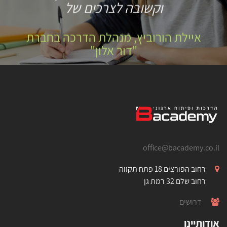
וקשובה לצרכים של
איילת הורוביץ, מנהלת הדרכה בחברת
"דור אלון"
office@bacademy.co.il
רחוב הפורצים 18 פתח תקווה
רחוב שלם 32 רמת גן
דרושים
אודותיינו