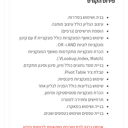
פירוט הקורס
בניה ושימוש בסדרות.
עיצוב הגליון כולל עיצוב מותנה.
הוספת תרשימים (גרפים)
שימוש באשף הפונקציות כולל פונקציית if עם קינון
פונקציות לוגיות AND ו- OR .
הכרת פונקציות מתקדמות מאשף הפונקציות
(VLookup,Index, Match ).
בניית מסד נתונים כולל מיון, סינון וסינון מתקדם.
טבלת ציר Pivot Table.
שימוש בפונקציות פיננסיות.
שימוש בגליונות כולל הפניה לגליון אחר
הכרת פונקציות סטטיסטיקה ומימון.
תרחישים וחתירה למטרה
בנייה ושימוש במאקרו.
בניית טפסים ושימוש בטפסים שונים.
אנחנו נבנה לכם תוכנית מותאמת לרמתת הידע