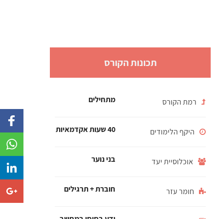
תכונות הקורס
מתחילים
רמת הקורס
 to
ook
40 שעות אקדמאיות
היקף הלימודים
 to
App
בני נוער
אוכלוסיית יעד
e to
edIn
e to
חוברת + תרגילים
חומר עזר
gle+
ידע בסיסי במחשב