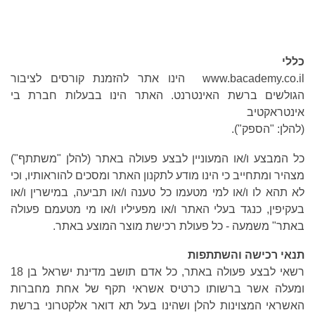
כללי
www.bacademy.co.il הינו אתר להזמנת קורסים לציבור
הגולשים ברשת האינטרנט. האתר הינו בבעלות חברת בי
אינטראקטיב
(להלן: "הספק").
כל המבצע ו/או המעוניין לבצע פעולה באתר (להלן "משתתף")
מצהיר ומתחייב כי הינו מודע לתקנון האתר ומסכים להוראותיו, וכי
לא תהא לו ו/או למי מטעמו כל טענה ו/או תביעה, במישרין ו/או
בעקיפין, כנגד בעלי האתר ו/או מפעיליו ו/או מי מטעמם פעולה
באתר" משמעה - כל פעולת רכישת מוצר המוצע באתר.
תנאי רכישה והשתתפות
רשאי לבצע פעולה באתר, כל אדם תושב מדינת ישראל בן 18
ומעלה אשר ברשותו כרטיס אשראי תקף של אחת מחברות
האשראי המצוינות להלן ושהינו בעל תא דואר אלקטרוני ברשת