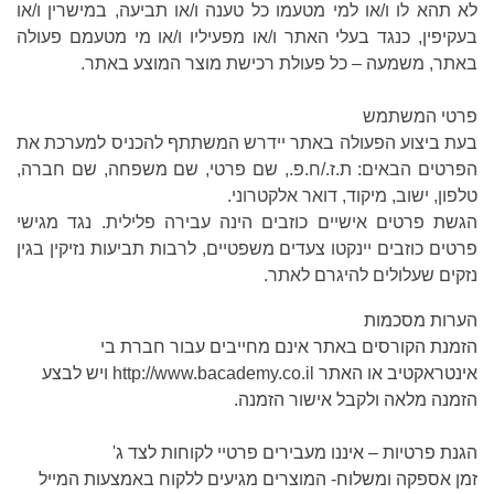
לא תהא לו ו/או למי מטעמו כל טענה ו/או תביעה, במישרין ו/או
בעקיפין, כנגד בעלי האתר ו/או מפעיליו ו/או מי מטעמם פעולה
באתר, משמעה – כל פעולת רכישת מוצר המוצע באתר.
פרטי המשתמש
בעת ביצוע הפעולה באתר יידרש המשתתף להכניס למערכת את
הפרטים הבאים: ת.ז./ח.פ., שם פרטי, שם משפחה, שם חברה,
טלפון, ישוב, מיקוד, דואר אלקטרוני.
הגשת פרטים אישיים כוזבים הינה עבירה פלילית. נגד מגישי
פרטים כוזבים יינקטו צעדים משפטיים, לרבות תביעות נזיקין בגין
נזקים שעלולים להיגרם לאתר.
הערות מסכמות
הזמנת הקורסים באתר אינם מחייבים עבור חברת בי
אינטראקטיב או האתר http://www.bacademy.co.il ויש לבצע
הזמנה מלאה ולקבל אישור הזמנה.
הגנת פרטיות – איננו מעבירים פרטיי לקוחות לצד ג'
זמן אספקה ומשלוח- המוצרים מגיעים ללקוח באמצעות המייל