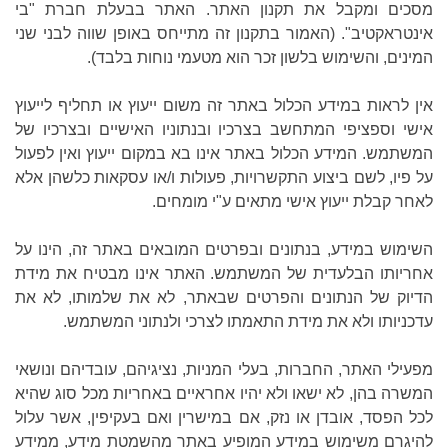
מסכים ומקבל את תקנון האתר. האתר בבעלת חברת "בי
אינטראקטיב". (האמור בתקנון זה מתייחס באופן שווה לבני שני
המינים, והשימוש בלשון זכר הוא מטעמי נוחות בלבד).
אין לראות במידע הכלול באתר זה משום ייעוץ או תחליף לייעוץ
אישי וספציפי המתחשב בצרכיו ובנתוניו האישיים ובצרכיו של
המשתמש. המידע הכלול באתר אינו בא במקום ייעוץ ואין לפעול
על פיו, לשם ביצוע התקשרויות, פעולות ו/או עסקאות כלשהן אלא
לאחר קבלת ייעוץ אישי מתאים ע"י מומחים.
השימוש במידע, בנתונים ובפרטים המובאים באתר זה, הינו על
אחריותו הבלעדית של המשתמש. האתר אינו מבטיח את מידת
הדיוק של הנתונים והפרטים שבאתר, לא את שלמותו, לא את
עדכניותו ולא את מידת התאמתו לצרכי ולנתוני המשתמש.
מפעילי האתר, החברות, בעלי המניות, נציגיהם, עובדיהם ונושאי
המשרה בהן, לא ישאו ולא יהיו אחראיים באחריות מכל סוג שהיא
לכל הפסד, אובדן או נזק, אם במישרין ואם בעקיפין, אשר עלול
להיגרם משימוש במידע המופיע באתר מהשמטת מידע, ממידע