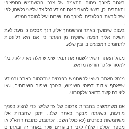
באתר לצורך ניתוח והתאמה של צרכי המשתמש הספציפי
והאחרים וכן, רשאי להעביר את המידע לכל צד שלישי כלשהו, לפי
שיקול דעתו הבלעדית ולצורך מתן שירות יעיל למוסר המידע
.
בעצם שימושך באתר והרשמתך אליו, הנך מסכים כי מעת לעת
תשלח אליך הצעה שיווקית מן האתר בין אם היא רלוונטית
לתחומים המוצעים בו ובין שלא.
מנהל האתר רשאי לשנות את תנאי שימוש אלה מעת לעת בלי
למסור על כך הודעה מראש.
מנהל האתר רשאי להשתמש בפרטים שתמסור באתר ובמידע
שייאסף אודות דפוסי השימוש, לצורך שיפור השירותים, ו\או
ליצירת קשר בדואר אלקטרוני.
אנו משתמשים בחברות פרסום של צד שלישי כדי להציג בפניך
מודעות, כשאתה מבקר באתר שלנו. ייתכן שחברות אלו
משתמשות בפרטים (לא כולל השם, הכתובת, כתובת הדוא"ל או
מספר הטלפון שלך) לגבי הביקורים שלך באתר זה ובאתרים