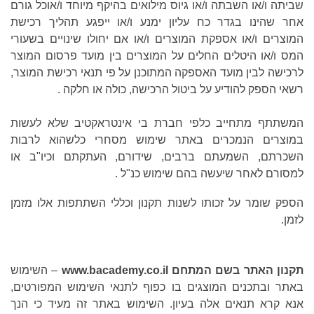
שביתה ו/או השבתה ו/או גיוס מילואים בהיקף מיוחד ו/אוכל גורם
אחר שהינו בגדר כח עליון ימנע ו/או ייפגע תהליך רכישת
המוצרים ו/או אספקת המוצרים ו/או אם יחולו שינויים בשעורי
המס ו/או היטלים החלים על המוצרים בין מועד פרסום המוצר
לרכישה לבין מועד האספקה המתוכנן על פי תנאי רכישת המוצר,
רשאי הספק להודיע על ביטול הרכישה, כולה או חלקה .
המשתתף מתחייב כלפי חברת בי אינטראקטיב שלא לעשות
במוצרים הנמכרים באתר שימוש מסחרי כלשהוא לרבות
השכרתם, השמעתם ברבים, שידורם, העתקתם וכיו"ב או
למסורם לאחר שיעשה בהם שימוש כנ"ל .
הספק שומר על זכותו לשנות תקנון וכללי השתתפות אלו מזמן
לזמן.
תקנון האתר בשם המתחם
www.bacademy.co.il
– השימוש
באתר ובתכנים המוצגים בו כפוף לתנאי השימוש המפורטים,
אנא קרא תנאים אלה בעיון. השימוש באתר זה מעיד כי הנך