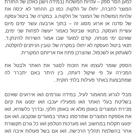
למען הסר ספק – עלויות המשלוח (במידה וישנן כאלו) של החזרת
המוצר לחברה, יחולו על הלקוח. כמו כן, ההחזר לא יכסה את
עלויות המשלוח של המוצר אל הלקוח.ג. במקרה של ביטול עסקה
של סדנה או ארוע מסוג זה – בתוך ארבעה עשר ימים מיום
עשיית העסקה, בתנאי שביטול כאמור ייעשה לפחות שני ימים,
שאינם ימי מנוחה, קודם למועד שבו אמור השירות להינתן.ד.
תנאי ביטול העסקה לא יחולו במקרה של: טובין הניתנים להקלטה,
לשעתוק או לשכפול, שהצרכן פתח את אריזתם המקורית.
הספק שומר לעצמו את הזכות לסגור את האתר ולבטל את
המכירה על פי שיקול דעתה, בין היתר באם יתברר לה
שמתבצעת באתר פעילות בלתי חוקית .
מבלי לגרוע מהאמור לעיל, במידה וגורמים ו/או אירועים שאינם
בשליטת בעלי האתר ו/או מפעיליו יעכבו ו/או ימנעו את קיום
מכירת המוצרים באופן מלא או באופן חלקי, ובדרך כלשהיא, ו/או
את אספקת המוצרים שפורסמו באתר במועדים שנקבעו, ו/או אם
יפגעו תקלות במחשוב ו/או מערכות הטלפון ו/או כל גורם תקשורת
אחר בהשלמת תהליך הרכישה, ו/או אם בשל פעולות איבה ו/או