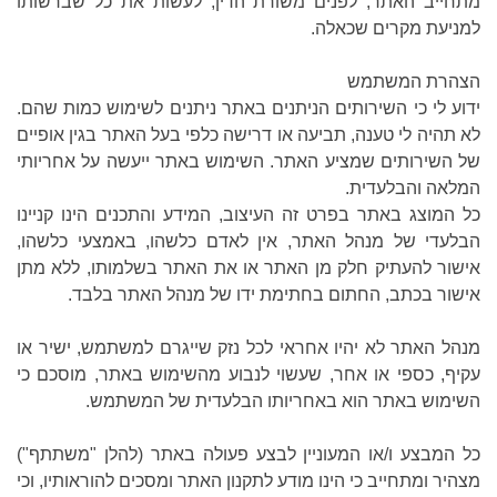
מתחייב האתר, לפנים משורת הדין, לעשות את כל שברשותו
למניעת מקרים שכאלה.
הצהרת המשתמש
ידוע לי כי השירותים הניתנים באתר ניתנים לשימוש כמות שהם.
לא תהיה לי טענה, תביעה או דרישה כלפי בעל האתר בגין אופיים
של השירותים שמציע האתר. השימוש באתר ייעשה על אחריותי
המלאה והבלעדית.
כל המוצג באתר בפרט זה העיצוב, המידע והתכנים הינו קניינו
הבלעדי של מנהל האתר, אין לאדם כלשהו, באמצעי כלשהו,
אישור להעתיק חלק מן האתר או את האתר בשלמותו, ללא מתן
אישור בכתב, החתום בחתימת ידו של מנהל האתר בלבד.
מנהל האתר לא יהיו אחראי לכל נזק שייגרם למשתמש, ישיר או
עקיף, כספי או אחר, שעשוי לנבוע מהשימוש באתר, מוסכם כי
השימוש באתר הוא באחריותו הבלעדית של המשתמש.
כל המבצע ו/או המעוניין לבצע פעולה באתר (להלן "משתתף")
מצהיר ומתחייב כי הינו מודע לתקנון האתר ומסכים להוראותיו, וכי