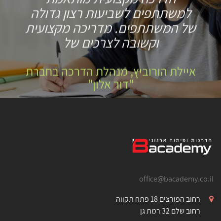
למשתתפים לשביעות רצון גדולה
של המשתתפים. מדריכה מקצועית
וקשובה לצרכים של
איילת הורוביץ, מנהלת הדרכה בחברת
"דור אלון"
office@bacademy.co.il
רחוב הפורצים 18 פתח תקווה
רחוב שלם 32 רמת גן